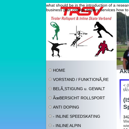
what should be in the introduction of a resea
business plan
college papers services
how to 
Akt
HOME
VORSTAND / FUNKTIONÃ„RE
< 
BELÃ„STIGUNG u. GEWALT
fÃ
ÃœBERSICHT ROLLSPORT
(
S
ANTI DOPING
- INLINE SPEEDSKATING
34
Wel
wi
- INLINE ALPIN