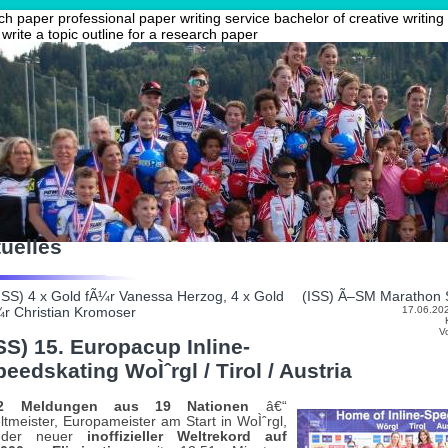
rch paper
professional paper writing service
bachelor of creative writing
write a topic outline for a research paper
uelles
(ISS) 4 x Gold fÃ¼r Vanessa Herzog, 4 x Gold
(ISS) Ã–SM Marathon S
¼r Christian Kromoser
17.06.202
V
ISS) 15. Europacup Inline-
peedskating WoÌˆrgl / Tirol / Austria
2 Meldungen aus 19 Nationen
â€“
tmeister, Europameister am Start in WoÌˆrgl,
eder neuer
inoffizieller Weltrekord auf