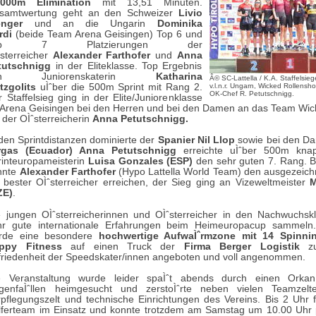
.000m Elimination
mit 13,51 Minuten.
samtwertung geht an den Schweizer
Livio
nger
und an die Ungarin
Dominika
rdi
(beide Team Arena Geisingen) Top 6 und
op 7 Platzierungen der
ˆsterreicher
Alexander Farthofer
und
Anna
tutschnigg
in der Eliteklasse. Top Ergebnis
on Juniorenskaterin
Katharina
Â© SC-Lattella / K.A. Staffelsie
tzgolits
uÌˆber die 500m Sprint mit Rang 2.
v.l.n.r. Ungarn, Wicked Rollensh
OK-Chef R. Petutschnigg.
 Staffelsieg ging in der Elite/Juniorenklasse
 Arena Geisingen bei den Herren und bei den Damen an das Team Wic
 der OÌˆsterreicherin
Anna Petutschnigg.
 den Sprintdistanzen dominierte der
Spanier Nil Llop
sowie bei den 
rgas (Ecuador) Anna Petutschnigg
erreichte uÌˆber 500m knap
rinteuropameisterin
Luisa Gonzales (ESP)
den sehr guten 7. Rang. B
nnte
Alexander Farthofer
(Hypo Lattella World Team) den ausgezeich
s bester OÌˆsterreicher erreichen, der Sieg ging an Vizeweltmeister
M
ZE)
.
e jungen OÌˆsterreicherinnen und OÌˆsterreicher in den Nachwuchsk
hr gute internationale Erfahrungen beim Heimeuropacup sammeln
rde eine besondere
hochwertige AufwaÌˆrmzone mit 14 Spinni
ppy Fitness
auf einen Truck der
Firma Berger Logistik
zu
friedenheit der Speedskater/innen angeboten und voll angenommen.
e Veranstaltung wurde leider spaÌˆt abends durch einen Orkan
genfaÌˆllen heimgesucht und zerstoÌˆrte neben vielen Teamzel
rpflegungszelt und technische Einrichtungen des Vereins. Bis 2 Uhr 
lferteam im Einsatz und konnte trotzdem am Samstag um 10.00 Uhr pu