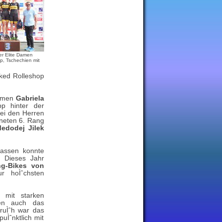
ger Elite Damen
op, Tschechien mit
ked Rolleshop
Damen
Gabriela
p hinter der
ei den Herren
neten 6. Rang
edodej Jilek
lassen konnte
. Dieses Jahr
ng-Bikes von
r hoÌˆchsten
 mit starken
ten auch das
fruÌˆh war das
Ìˆnktlich mit