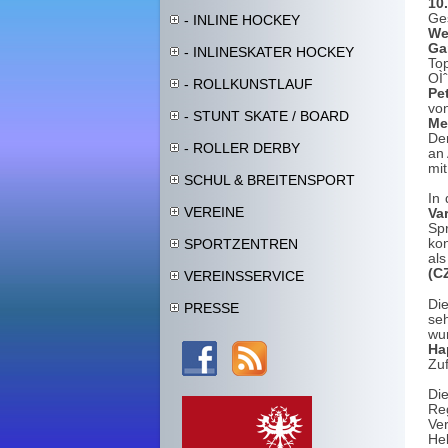
10
Ge
- INLINE HOCKEY
We
Ga
- INLINESKATER HOCKEY
T
OÌ
- ROLLKUNSTLAUF
Pe
v
- STUNT SKATE / BOARD
Me
Der
- ROLLER DERBY
an
mit
SCHUL & BREITENSPORT
In
VEREINE
Va
Sp
ko
SPORTZENTREN
al
(C
VEREINSSERVICE
Di
PRESSE
se
wu
Ha
Zu
Di
Re
Ve
He