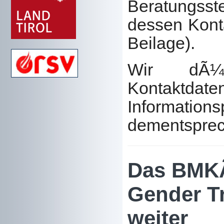
Beratungsste
dessen Konta
Beilage).
Wir dÃ¼r
Kontakt
Informat
dementsprec
Das BMKÃ
Gender T
weiter