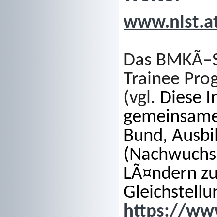
www.nlst.a
Das BMKÃ–S
Trainee Pro
(vgl.
Diese In
gemeinsam
Bund, Ausbi
(Nachwuchs
LÃ¤ndern zu
Gleichstellu
https://www