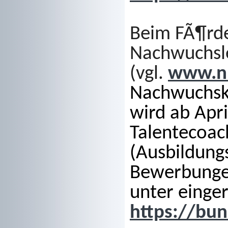
Beim FÃ¶rde
Nachwuchsle
(vgl.
www.nl
Nachwuchsk
wird ab Apri
Talentecoac
(Ausbildung
Bewerbunge
unter
einge
https://bu