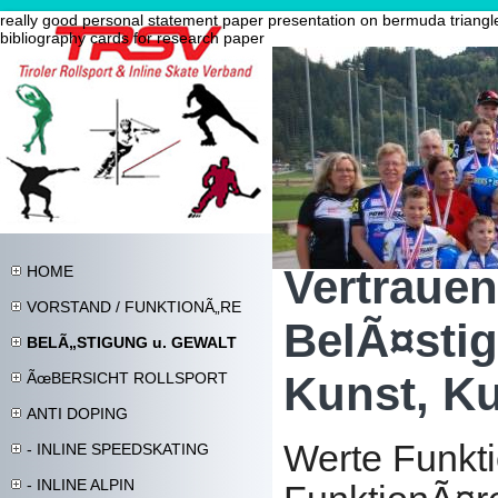
really good personal statement
paper presentation on bermuda triangl
bibliography cards for research paper
Vertrauen
HOME
VORSTAND / FUNKTIONÃ„RE
BelÃ¤sti
BELÃ„STIGUNG u. GEWALT
Kunst, Ku
ÃœBERSICHT ROLLSPORT
ANTI DOPING
Werte Funkt
- INLINE SPEEDSKATING
- INLINE ALPIN