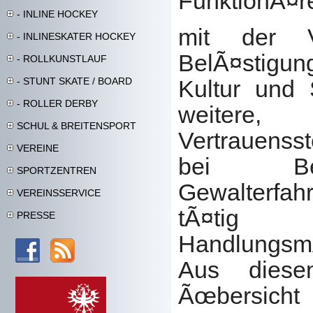
FunktionÃ¤
- INLINE HOCKEY
mit der Ve
- INLINESKATER HOCKEY
BelÃ¤stigun
- ROLLKUNSTLAUF
- STUNT SKATE / BOARD
Kultur und 
- ROLLER DERBY
weitere
SCHUL & BREITENSPORT
Vertrauensst
VEREINE
bei Bel
SPORTZENTREN
Gewalterfa
VEREINSSERVICE
tÃ¤t
PRESSE
HandlungsmÃ
Aus dies
Ãœbersicht